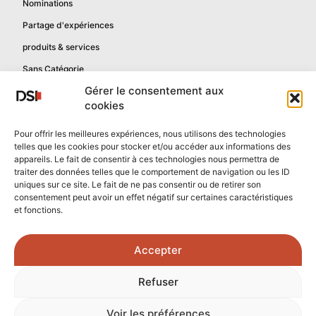
Nominations
Partage d'expériences
produits & services
Sans Catégorie
Gérer le consentement aux
cookies
Informations
Pour offrir les meilleures expériences, nous utilisons des technologies
telles que les cookies pour stocker et/ou accéder aux informations des
Mentions légales
appareils. Le fait de consentir à ces technologies nous permettra de
Politique de confidentialité
traiter des données telles que le comportement de navigation ou les ID
uniques sur ce site. Le fait de ne pas consentir ou de retirer son
Contactez-nous
consentement peut avoir un effet négatif sur certaines caractéristiques
et fonctions.
Confidentialité reCAPTCHA
Conditions reCAPTCHA
Accepter
Crédits photos :
Refuser
Unsplash.com
/
Freepik.com
Voir les préférences