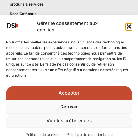
produits & services
Sans Catégorie
Gérer le consentement aux
cookies
Informations
Pour offrir les meilleures expériences, nous utilisons des technologies
telles que les cookies pour stocker et/ou accéder aux informations des
Mentions légales
appareils. Le fait de consentir à ces technologies nous permettra de
Politique de confidentialité
traiter des données telles que le comportement de navigation ou les ID
uniques sur ce site. Le fait de ne pas consentir ou de retirer son
Contactez-nous
consentement peut avoir un effet négatif sur certaines caractéristiques
et fonctions.
Confidentialité reCAPTCHA
Conditions reCAPTCHA
Accepter
Crédits photos :
Refuser
Unsplash.com
/
Freepik.com
Voir les préférences
Politique de cookies
Politique de confidentialité
© 2026 - Tous droits réservés - DSI Numérique