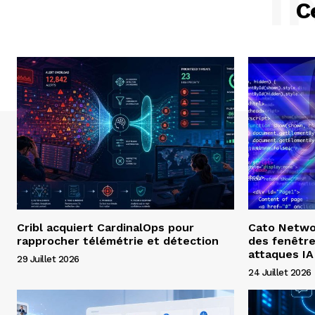
I
C
Cribl acquiert CardinalOps pour
Cato Networ
rapprocher télémétrie et détection
des fenêtre
attaques IA
29 Juillet 2026
24 Juillet 2026