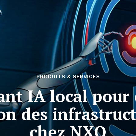
PRODUITS & SERVICES
ant IA local pour
ion des infrastruc
chez NXO