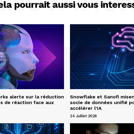
NNOVATIO
ela pourrait aussi vous interes
ks alerte sur la réduction
Snowflake et Sanofi misen
s de réaction face aux
socle de données unifié p
accélérer l’IA
24 Juillet 2026