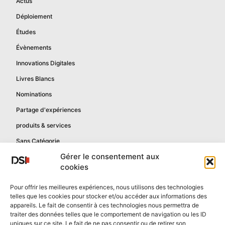
Actus
Déploiement
Études
Évènements
Innovations Digitales
Livres Blancs
Nominations
Partage d'expériences
produits & services
Sans Catégorie
Gérer le consentement aux
cookies
Informations
Pour offrir les meilleures expériences, nous utilisons des technologies
telles que les cookies pour stocker et/ou accéder aux informations des
Mentions légales
appareils. Le fait de consentir à ces technologies nous permettra de
Politique de confidentialité
traiter des données telles que le comportement de navigation ou les ID
uniques sur ce site. Le fait de ne pas consentir ou de retirer son