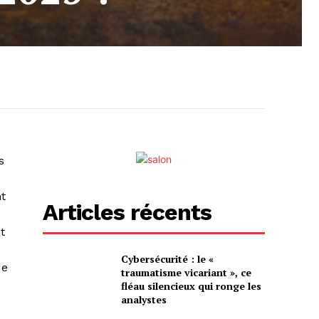
s
nt
Articles récents
t
Cybersécurité : le «
de
traumatisme vicariant », ce
fléau silencieux qui ronge les
analystes