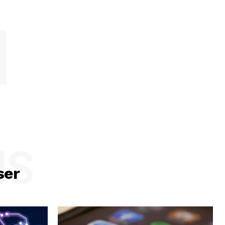
NS
ser