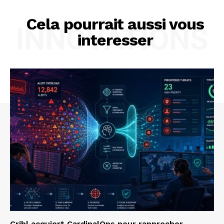
Cela pourrait aussi vous
INNOVATIONS
interesser
Cribl acquiert CardinalOps pour rapprocher