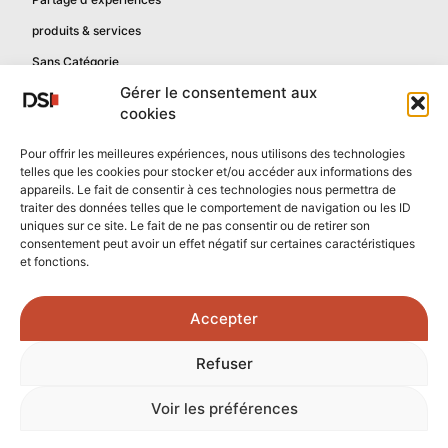
produits & services
Sans Catégorie
Gérer le consentement aux
cookies
Informations
Pour offrir les meilleures expériences, nous utilisons des technologies
telles que les cookies pour stocker et/ou accéder aux informations des
Mentions légales
appareils. Le fait de consentir à ces technologies nous permettra de
Politique de confidentialité
traiter des données telles que le comportement de navigation ou les ID
uniques sur ce site. Le fait de ne pas consentir ou de retirer son
Contactez-nous
consentement peut avoir un effet négatif sur certaines caractéristiques
et fonctions.
Confidentialité reCAPTCHA
Conditions reCAPTCHA
Accepter
Crédits photos :
Refuser
Unsplash.com
/
Freepik.com
Voir les préférences