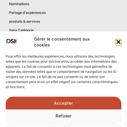
Nominations
Partage d'expériences
produits & services
Sans Catégorie
Gérer le consentement aux
cookies
Informations
Pour offrir les meilleures expériences, nous utilisons des technologies
telles que les cookies pour stocker et/ou accéder aux informations des
Mentions légales
appareils. Le fait de consentir à ces technologies nous permettra de
Politique de confidentialité
traiter des données telles que le comportement de navigation ou les ID
uniques sur ce site. Le fait de ne pas consentir ou de retirer son
Contactez-nous
consentement peut avoir un effet négatif sur certaines caractéristiques
et fonctions.
Confidentialité reCAPTCHA
Conditions reCAPTCHA
Accepter
Crédits photos :
Refuser
Unsplash.com
/
Freepik.com