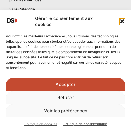
produits & services
Sans Catégorie
Gérer le consentement aux
cookies
Informations
Pour offrir les meilleures expériences, nous utilisons des technologies
telles que les cookies pour stocker et/ou accéder aux informations des
Mentions légales
appareils. Le fait de consentir à ces technologies nous permettra de
Politique de confidentialité
traiter des données telles que le comportement de navigation ou les ID
uniques sur ce site. Le fait de ne pas consentir ou de retirer son
Contactez-nous
consentement peut avoir un effet négatif sur certaines caractéristiques
et fonctions.
Confidentialité reCAPTCHA
Conditions reCAPTCHA
Accepter
Crédits photos :
Refuser
Unsplash.com
/
Freepik.com
Voir les préférences
© 2026 - Tous droits réservés - DSI Numérique
Politique de cookies
Politique de confidentialité