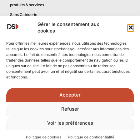
produits & services
Sans Catégorie
Gérer le consentement aux
cookies
Informations
Pour offrir les meilleures expériences, nous utilisons des technologies
telles que les cookies pour stocker et/ou accéder aux informations des
Mentions légales
appareils. Le fait de consentir à ces technologies nous permettra de
Politique de confidentialité
traiter des données telles que le comportement de navigation ou les ID
uniques sur ce site. Le fait de ne pas consentir ou de retirer son
Contactez-nous
consentement peut avoir un effet négatif sur certaines caractéristiques
et fonctions.
Confidentialité reCAPTCHA
Conditions reCAPTCHA
Accepter
Crédits photos :
Refuser
Unsplash.com
/
Freepik.com
Voir les préférences
© 2026 - Tous droits réservés - DSI Numérique
Politique de cookies
Politique de confidentialité