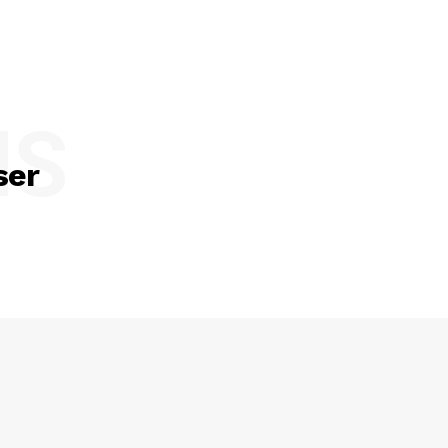
NS
ser