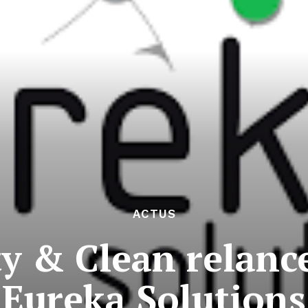
ACTUS
y & Clean relance
Eureka Solutions