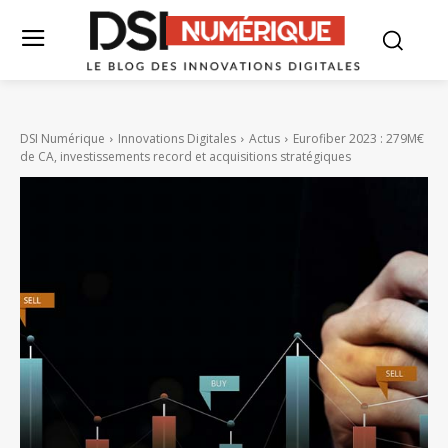
DSI Numérique
Innovations Digitales
Actus
Eurofiber 2023 : 279M€
de CA, investissements record et acquisitions stratégiques