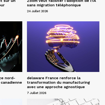
t sur un
Zoom veut faciliter l’adoption de l’IA
our
sans migration téléphonique
24 Juillet 2026
ce nord-
delaware France renforce la
e canadienne
transformation du manufacturing
avec une approche agnostique
7 Juillet 2026