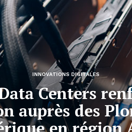
INNOVATIONS DIGITALES
Data Centers ren
on auprès des Pl
rique en région