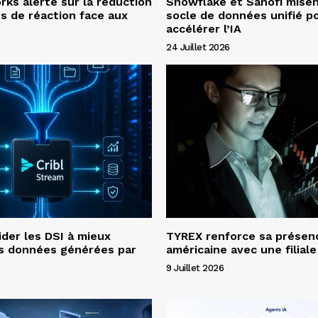
ks alerte sur la réduction
Snowflake et Sanofi misen
s de réaction face aux
socle de données unifié p
accélérer l’IA
24 Juillet 2026
ider les DSI à mieux
TYREX renforce sa présen
es données générées par
américaine avec une filial
9 Juillet 2026