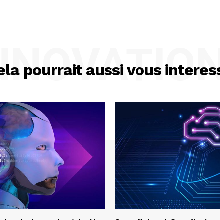
NNOVATIO
ela pourrait aussi vous interes