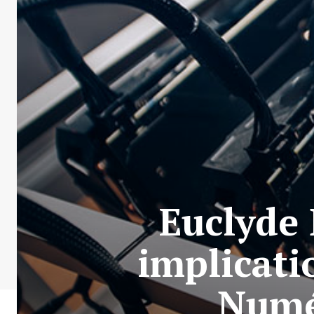
Euclyde 
implicati
Numé