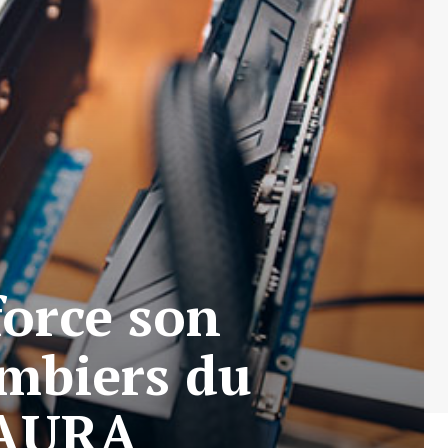
force son
ombiers du
 AURA