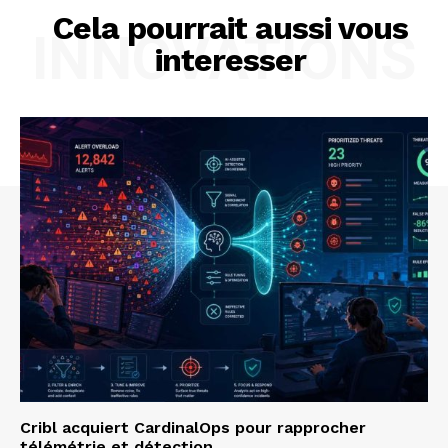
Cela pourrait aussi vous
INNOVATIONS
interesser
Cribl acquiert CardinalOps pour rapprocher
télémétrie et détection