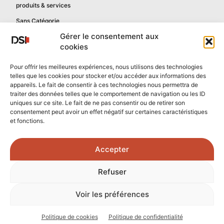
produits & services
Sans Catégorie
Gérer le consentement aux
cookies
Informations
Pour offrir les meilleures expériences, nous utilisons des technologies
telles que les cookies pour stocker et/ou accéder aux informations des
Mentions légales
appareils. Le fait de consentir à ces technologies nous permettra de
Politique de confidentialité
traiter des données telles que le comportement de navigation ou les ID
uniques sur ce site. Le fait de ne pas consentir ou de retirer son
Contactez-nous
consentement peut avoir un effet négatif sur certaines caractéristiques
et fonctions.
Confidentialité reCAPTCHA
Conditions reCAPTCHA
Accepter
Crédits photos :
Refuser
Unsplash.com
/
Freepik.com
Voir les préférences
© 2026 - Tous droits réservés - DSI Numérique
Politique de cookies
Politique de confidentialité