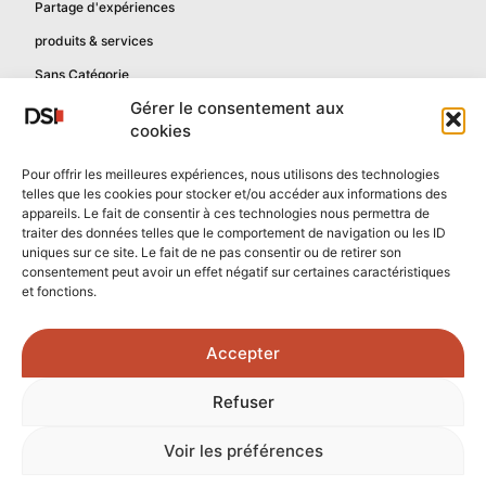
Partage d'expériences
produits & services
Sans Catégorie
Gérer le consentement aux
cookies
Informations
Pour offrir les meilleures expériences, nous utilisons des technologies
telles que les cookies pour stocker et/ou accéder aux informations des
Mentions légales
appareils. Le fait de consentir à ces technologies nous permettra de
Politique de confidentialité
traiter des données telles que le comportement de navigation ou les ID
uniques sur ce site. Le fait de ne pas consentir ou de retirer son
Contactez-nous
consentement peut avoir un effet négatif sur certaines caractéristiques
et fonctions.
Confidentialité reCAPTCHA
Conditions reCAPTCHA
Accepter
Crédits photos :
Refuser
Unsplash.com
/
Freepik.com
Voir les préférences