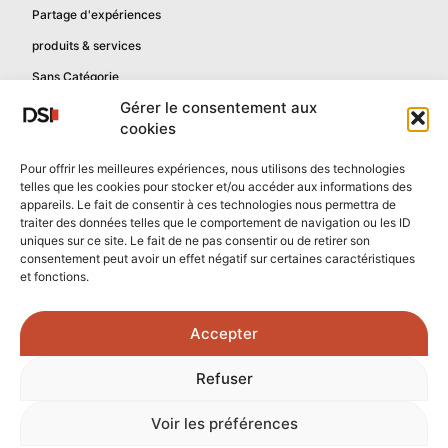
Partage d'expériences
produits & services
Sans Catégorie
Gérer le consentement aux
cookies
Informations
Pour offrir les meilleures expériences, nous utilisons des technologies
telles que les cookies pour stocker et/ou accéder aux informations des
Mentions légales
appareils. Le fait de consentir à ces technologies nous permettra de
Politique de confidentialité
traiter des données telles que le comportement de navigation ou les ID
uniques sur ce site. Le fait de ne pas consentir ou de retirer son
Contactez-nous
consentement peut avoir un effet négatif sur certaines caractéristiques
et fonctions.
Confidentialité reCAPTCHA
Conditions reCAPTCHA
Accepter
Crédits photos :
Refuser
Unsplash.com
/
Freepik.com
Voir les préférences