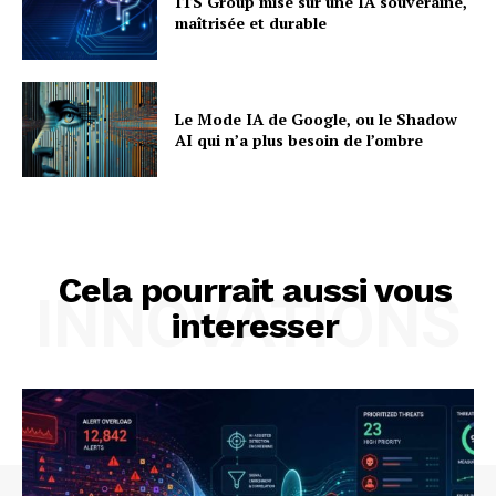
ITS Group mise sur une IA souveraine,
maîtrisée et durable
Le Mode IA de Google, ou le Shadow
AI qui n’a plus besoin de l’ombre
Cela pourrait aussi vous
INNOVATIONS
interesser