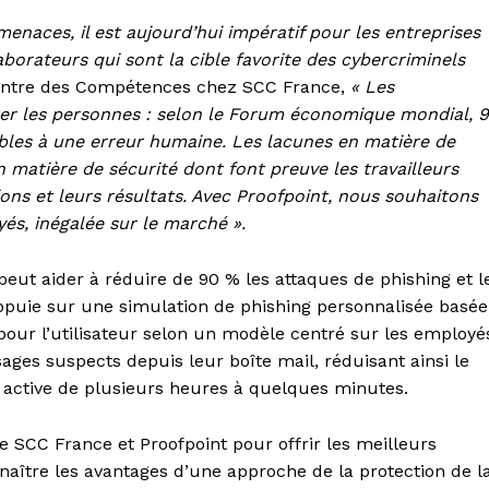
 menaces, il est aujourd’hui impératif pour les entreprises
borateurs qui sont la cible favorite des cybercriminels
entre des Compétences chez SCC France,
« Les
iter les personnes : selon le Forum économique mondial, 
les à une erreur humaine. Les lacunes en matière de
n matière de sécurité dont font preuve les travailleurs
ions et leurs résultats. Avec Proofpoint, nous souhaitons
yés, inégalée sur le marché ».
 peut aider à réduire de 90 % les attaques de phishing et l
s’appuie sur une simulation de phishing personnalisée basée
pour l’utilisateur selon un modèle centré sur les employé
ages suspects depuis leur boîte mail, réduisant ainsi le
active de plusieurs heures à quelques minutes.
re SCC France et Proofpoint pour offrir les meilleurs
onnaître les avantages d’une approche de la protection de l