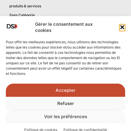
produits & services
Sans Catégorie
Gérer le consentement aux
cookies
Informations
Pour offrir les meilleures expériences, nous utilisons des technologies
telles que les cookies pour stocker et/ou accéder aux informations des
Mentions légales
appareils. Le fait de consentir à ces technologies nous permettra de
Politique de confidentialité
traiter des données telles que le comportement de navigation ou les ID
uniques sur ce site. Le fait de ne pas consentir ou de retirer son
Contactez-nous
consentement peut avoir un effet négatif sur certaines caractéristiques
et fonctions.
Confidentialité reCAPTCHA
Conditions reCAPTCHA
Accepter
Crédits photos :
Refuser
Unsplash.com
/
Freepik.com
Voir les préférences
© 2026 - Tous droits réservés - DSI Numérique
Politique de cookies
Politique de confidentialité