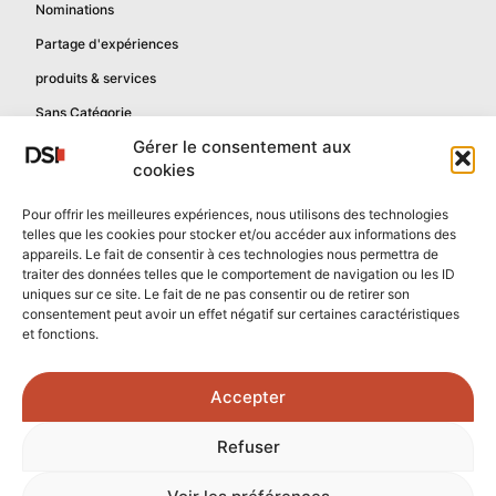
Nominations
Partage d'expériences
produits & services
Sans Catégorie
Gérer le consentement aux
cookies
Informations
Pour offrir les meilleures expériences, nous utilisons des technologies
telles que les cookies pour stocker et/ou accéder aux informations des
Mentions légales
appareils. Le fait de consentir à ces technologies nous permettra de
Politique de confidentialité
traiter des données telles que le comportement de navigation ou les ID
uniques sur ce site. Le fait de ne pas consentir ou de retirer son
Contactez-nous
consentement peut avoir un effet négatif sur certaines caractéristiques
et fonctions.
Confidentialité reCAPTCHA
Conditions reCAPTCHA
Accepter
Crédits photos :
Refuser
Unsplash.com
/
Freepik.com