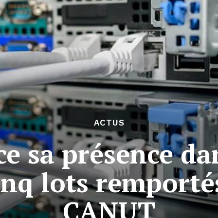
ACTUS
e sa présence dan
inq lots remporté
CANUT