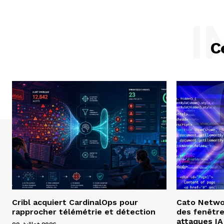
I
C
Cribl acquiert CardinalOps pour
Cato Networ
rapprocher télémétrie et détection
des fenêtre
attaques IA