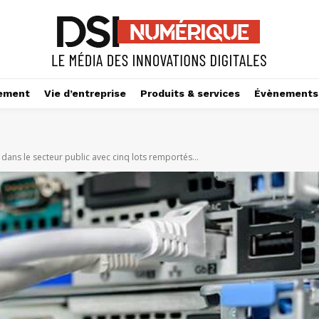
ement
Vie d’entreprise
Produits & services
Évènements
ans le secteur public avec cinq lots remportés...