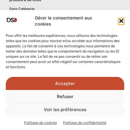
Sans Catégorie
Gérer le consentement aux
cookies
Informations
Pour offrir les meilleures expériences, nous utilisons des technologies
telles que les cookies pour stocker et/ou accéder aux informations des
Mentions légales
appareils. Le fait de consentir à ces technologies nous permettra de
Politique de confidentialité
traiter des données telles que le comportement de navigation ou les ID
uniques sur ce site. Le fait de ne pas consentir ou de retirer son
Contactez-nous
consentement peut avoir un effet négatif sur certaines caractéristiques
et fonctions.
Confidentialité reCAPTCHA
Conditions reCAPTCHA
Accepter
Crédits photos :
Refuser
Unsplash.com
/
Freepik.com
Voir les préférences
© 2026 - Tous droits réservés - DSI Numérique
Politique de cookies
Politique de confidentialité