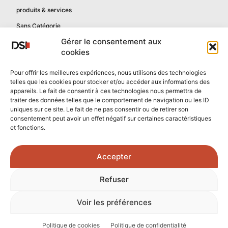
produits & services
Sans Catégorie
Gérer le consentement aux
cookies
Informations
Pour offrir les meilleures expériences, nous utilisons des technologies
telles que les cookies pour stocker et/ou accéder aux informations des
Mentions légales
appareils. Le fait de consentir à ces technologies nous permettra de
Politique de confidentialité
traiter des données telles que le comportement de navigation ou les ID
uniques sur ce site. Le fait de ne pas consentir ou de retirer son
Contactez-nous
consentement peut avoir un effet négatif sur certaines caractéristiques
et fonctions.
Confidentialité reCAPTCHA
Conditions reCAPTCHA
Accepter
Crédits photos :
Refuser
Unsplash.com
/
Freepik.com
Voir les préférences
© 2026 - Tous droits réservés - DSI Numérique
Politique de cookies
Politique de confidentialité