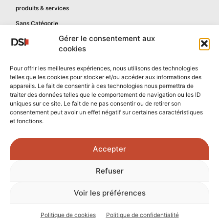
produits & services
Sans Catégorie
Gérer le consentement aux
cookies
Informations
Pour offrir les meilleures expériences, nous utilisons des technologies
telles que les cookies pour stocker et/ou accéder aux informations des
Mentions légales
appareils. Le fait de consentir à ces technologies nous permettra de
Politique de confidentialité
traiter des données telles que le comportement de navigation ou les ID
uniques sur ce site. Le fait de ne pas consentir ou de retirer son
Contactez-nous
consentement peut avoir un effet négatif sur certaines caractéristiques
et fonctions.
Confidentialité reCAPTCHA
Conditions reCAPTCHA
Accepter
Crédits photos :
Refuser
Unsplash.com
/
Freepik.com
Voir les préférences
© 2026 - Tous droits réservés - DSI Numérique
Politique de cookies
Politique de confidentialité