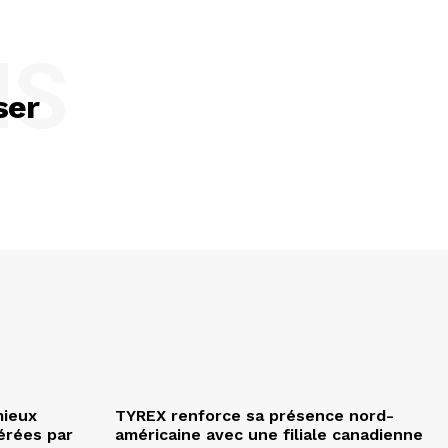
NS
ser
mieux
TYREX renforce sa présence nord-
érées par
américaine avec une filiale canadienne