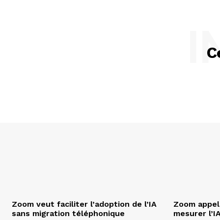
I
C
Zoom veut faciliter l’adoption de l’IA
Zoom appell
sans migration téléphonique
mesurer l’I